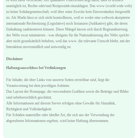
unmöglich ist, Rechte oder/und Reziprozität einzuklagen. Das www (world wide web)
ist keine Solidargemeinschaft, weil über seine Zwecke kein Einverständnis hergestellt
ist. Als Markt lässt es sich nicht kontrollieren, weil es weder eine weltweit akzeptierte
internationale Rechtsetzung (Legislative) noch Instanzen (Judikative) gibt, die deren
Einhaltung sanktionieren können. Diese Mängel lassen sich durch Regionalisierung
des Webs zwar minimieren - was übrigens für die Nationalisierung des Webs spricht -
aber nicht grundsätzlich beheben, weil das www. die relevante Umwelt bleibt, mit der
Interaktion unvermeidlich und notwendig ist.
Disclaimer
Haftungsausschluss bei Verlinkungen
Für Inhalte, die über Links von unseren Seiten erreichbar sind, liegt die
Verantwortung bei dem jeweiligen Anbieter.
Das Layout der Homepage, die verwendeten Grafiken sowie die Beiträge und Bilder
sind urheberrechtlich geschützt.
Alle Informationen auf diesem Server erfolgen ohne Gewähr für Aktualität,
Richtigkeit und Vollständigkeit.
Für Schäden materieller oder ideeller Art, die sich aus der Verwendung der
abgerufenen Informationen ergeben, wird keine Haftung übernommen.