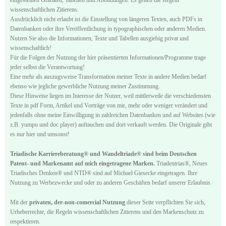
wissenschaftlichen Zitierens.
Ausdrücklich nicht erlaubt ist die Einstellung von längeren Texten, auch PDFs in
Datenbanken oder ihre Veröffentlichung in typographischen oder anderen Medien.
Nutzen Sie also die Informationen, Texte und Tabellen ausgiebig privat und
wissenschaftlich!
Für die Folgen der Nutzung der hier präsentierten Informationen/Programme trage
jeder selbst die Verantwortung!
Eine mehr als auszugsweise Transformation meiner Texte in andere Medien bedarf
ebenso wie jegliche gewerbliche Nutzung meiner Zustimmung.
Diese Hinweise liegen im Interesse der Nutzer, weil mittlerweile die verschiedensten
Texte in pdf Form, Artikel und Vorträge von mir, mehr oder weniger verändert und
jedenfalls ohne meine Einwilligung in zahlreichen Datenbanken und auf Websites (wie
z.B. yumpu und doc player) auftauchen und dort verkauft werden. Die Originale gibt
es nur hier und umsonst!
Triadische Karriereberatung® und Wandeltriade® sind beim Deutschen
Patent- und Markenamt auf mich eingetragene Marken.
Triadentrias®, Neues
Triadisches Denken® und NTD® sind auf Michael Giesecke eingetragen. Ihre
Nutzung zu Werbezwecke und oder zu anderen Geschäften bedarf unserer Erlaubnis.
Mit der
privaten, der-non-comercial Nutzung
dieser Seite verpflichten Sie sich,
Urheberrechte, die Regeln wissenschaftlichen Zitierens und den Markenschutz zu
respektieren.