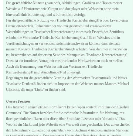
Die
geschäftliche Nutzung
von pdfs, Abbildungen, Grafiken und Texten meiner
Website auf Plattformen wie Yumpu und doc player oder Webseiten ohne mein
Einverständnis ist untersagt und wird rechtlich verfolgt.
Für die geschäftliche Nutzung von Triadische Karriereberatung® ist der Erwerb einer
Lizenz erforderlich. Teilnehmer der von mir geleiteten und verantworteten
Weiterbildungen in Triadischer Karriereberatung ist es nach Erwerb des Zertifikats
erlaubt, die Wortmarke Triadische Karriereberatung® auf Ihren Websites und in
Veröffentlichungen zu verwenden, sofern sie nachweisen können, dass sie nach
meinem Konzept Triadischer Karriereberatung® arbeiten. Was darunter zu verstehen
ist, beschreibe ich auf der ersten Seite des Menüpunkts 'Triadische Karriereberatung'.
Dazu ist ein formloser Antrag mit entsprechenden Nachweisen an mich zu stellen.
Auch die Benennung von Websites mit den Wortmarken Triadische
Karriereberatung® und Wandeltriade® ist untersagt.
Regelungen für die geschäftliche Nutzung der Wortmarken Triadentrias® und Neues
Triadische Denken® finden sich im Impressum der Websites meines Mannes Michael
Giesecke, die unter 'Links' zu finden sind.
Unsere Position
Das Internet in seiner jetzigen Form kennt keinen 'open content' im Sinne der 'Creative
Commons'. Die Nutzer bezahlen für die technische Infrastruktur, für Werbung, mit
ihren persönlichen Daten oder direkt über Produkte, Lizenzen oder 'donations'. Das
Web ist ein Markt und jede Webseite eine Ware, oft eine geschenkte. Das unterscheidet
den Internetmarkt zunächst nur quantitativ vom Buchmarkt und den anderen Märkten:
es wird mehr verschenkt. Der qualitative Unterschied liegt darin, dass es letztlich