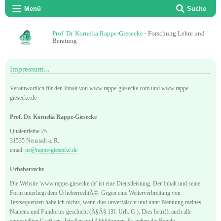
Menü
Suche
Prof. Dr. Kornelia Rappe-Giesecke
- Forschung Lehre und
Beratung
Impressum...
Verantwortlich für den Inhalt von www.rappe-giesecke.com und www.rappe-
giesecke.de
Prof. Dr. Kornelia Rappe-Giesecke
Qualenriethe 25
31535 Neustadt a. R.
email:
oe@rappe-giesecke.de
Urheberrecht
Die Website 'www.rappe-giesecke.de' ist eine Dienstleistung. Der Inhalt und seine
Form unterliegt dem UrheberrechtÂ©. Gegen eine Weiterverbreitung von
Textsequenzen habe ich nichts, wenn dies unverfälscht und unter Nennung meines
Namens und Fundortes geschieht (Â§Â§ 13f. Urh. G.). Dies betrifft auch alle
eingestellten Grafiken, Tabellen und Abbildungen. Es gelten die Regeln