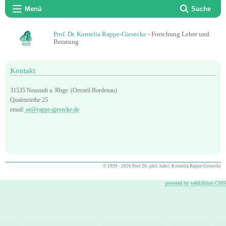
Menü
Suche
Prof. Dr. Kornelia Rappe-Giesecke
- Forschung Lehre und
Beratung
Kontakt
31535 Neustadt a. Rbge. (Ortsteil Bordenau)
Qualenriethe 25
email:
oe@rappe-giesecke.de
© 1999 - 2026 Prof. Dr. phil. habil. Kornelia Rappe-Giesecke
powered by webEdition CMS