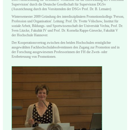
Supervision' durch die Deutsche Gesellschaft für Supervision DGSv
(Auszeichnung durch den Vorsitzenden der DSGv Prof. Dr. B. Lemaire)
Wintersemester 2009 Gründung des interdisziplinären Promotionskollegs 'Person,
Profession und Organisation'. Leitung: Prof. Dr. Yvette Völschow, Institut für
soziale Arbeit, Bildungs- und Sportwissenschaft der Universität Vechta, Prof. Dr.
Sven Litzcke, Fakultät IV und Prof. Dr. Kornelia Rappe-Giesecke, Fakultät V
der Hochschule Hannover.
Der Kooperationsvertrag zwischen den beiden Hochschulen ermöglichte
ausgewählten Fachhochschulabsolventinnen den Zugang zur Promotion und in
der Forschung ausgewiesenen Professorinnen der FH die Zweit- oder
Erstbetreuung von Promotionen.