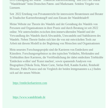
"Wandeltriade" beim Deutschen Patent- und Markenamt. Seitdem Vergabe von
Lizenzen.
Seit 2022 Erteilung von Privatunterricht für interessierte Beraterinnen und Berater
in Triadischer Karriereberatung® und zum Einsatz der Wandeltriade®
Meine Website zur Theorie des Wandels und der Gestaltung des Wandels von
Personen und Organisationen in ihrer Praxis und durch Beratung ist seit 2022
online. Wir unterscheiden zwischen dem immerwährenden Wandel und der
Verwandlung des Wandels durch Abwandeln, Umwandeln und Stabilisieren des
Wandels. Neben Theorie finden sich hier die von mir entwickelten Tools zur
Arbeit mit diesem Modell in der Begleitung von Menschen und Organisationen
Mein neuestes Forschungsprojekt sind die Karrieren von Entdeckern und
Künstlern. Forschungsergebnisse zu den typischen Verläufen, Merkmalen und
Triebkräften ihrer Karrieren, die Veröffentlichung der dabei entdeckten Triebkräfte
'Entdecken wollen' und 'Kunst machen', sowie spannende Analysen von
Biographien (Nikola Tesla, Marie Curie, Stefan Hell, Katalin Karikó, Reinhold
Messner, Pablo Picasso und ein Vergleich der beiden letztgenannten u.a.) finden
sich auf der neuen Website.
https://entdeckerkarrieren.com
https://www.wandeltriade.de