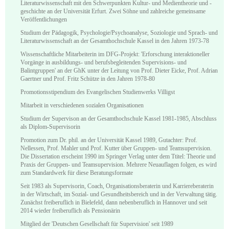
Literaturwissenschaft mit den Schwerpunkten Kultur- und Medientheorie und -
geschichte an der Universität Erfurt. Zwei Söhne und zahlreiche gemeinsame
Veröffentlichungen
Studium der Pädagogik, Psychologie/Psychoanalyse, Soziologie und Sprach- und
Literaturwissenschaft an der Gesamthochschule Kassel in den Jahren 1973-78
Wissenschaftliche Mitarbeiterin im DFG-Projekt: 'Erforschung interaktioneller
Vorgänge in ausbildungs- und berufsbegleitenden Supervisions- und
Balintgruppen' an der GhK unter der Leitung von Prof. Dieter Eicke, Prof. Adrian
Gaertner und Prof. Fritz Schütze in den Jahren 1978-80
Promotionsstipendium des Evangelischen Studienwerks Villigst
Mitarbeit in verschiedenen sozialen Organisationen
Studium der Supervison an der Gesamthochschule Kassel 1981-1985, Abschluss
als Diplom-Supervisorin
Promotion zum Dr. phil. an der Universität Kassel 1989, Gutachter: Prof.
Nellessen, Prof. Mahler und Prof. Kutter über Gruppen- und Teamsupervision.
Die Dissertation erscheint 1990 im Springer Verlag unter dem Ttitel: Theorie und
Praxis der Gruppen- und Teamsupervision. Mehrere Neuauflagen folgen, es wird
zum Standardwerk für diese Beratungsformate
Seit 1983 als Supervisorin, Coach, Organisationsberaterin und Karriereberaterin
in der Wirtschaft, im Sozial- und Gesundheitsbereich und in der Verwaltung tätig.
Zunächst freiberuflich in Bielefeld, dann nebenberuflich in Hannover und seit
2014 wieder freiberuflich als Pensionärin
Mitglied der 'Deutschen Gesellschaft für Supervision' seit 1989