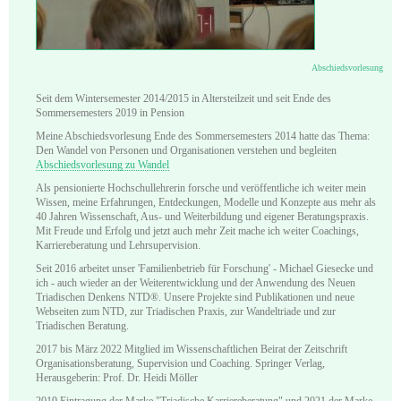
Abschiedsvorlesung
Seit dem Wintersemester 2014/2015 in Altersteilzeit und seit Ende des
Sommersemesters 2019 in Pension
Meine Abschiedsvorlesung Ende des Sommersemesters 2014 hatte das Thema:
Den Wandel von Personen und Organisationen verstehen und begleiten
Abschiedsvorlesung zu Wandel
Als pensionierte Hochschullehrerin forsche und veröffentliche ich weiter mein
Wissen, meine Erfahrungen, Entdeckungen, Modelle und Konzepte aus mehr als
40 Jahren Wissenschaft, Aus- und Weiterbildung und eigener Beratungspraxis.
Mit Freude und Erfolg und jetzt auch mehr Zeit mache ich weiter Coachings,
Karriereberatung und Lehrsupervision.
Seit 2016 arbeitet unser 'Familienbetrieb für Forschung' - Michael Giesecke und
ich - auch wieder an der Weiterentwicklung und der Anwendung des Neuen
Triadischen Denkens NTD®. Unsere Projekte sind Publikationen und neue
Webseiten zum NTD, zur Triadischen Praxis, zur Wandeltriade und zur
Triadischen Beratung.
2017 bis März 2022 Mitglied im Wissenschaftlichen Beirat der Zeitschrift
Organisationsberatung, Supervision und Coaching. Springer Verlag,
Herausgeberin: Prof. Dr. Heidi Möller
2019 Eintragung der Marke "Triadische Karriereberatung" und 2021 der Marke