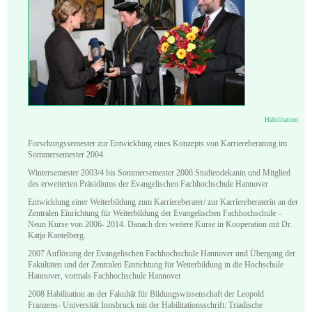
Habilitation
Forschungssemester zur Entwicklung eines Konzepts von Karriereberatung im
Sommersemester 2004
Wintersemester 2003/4 bis Sommersemester 2006 Studiendekanin und Mitglied
des erweiterten Präsidiums der Evangelischen Fachhochschule Hannover
Entwicklung einer Weiterbildung zum Karriereberater/ zur Karriereberaterin an der
Zentralen Einrichtung für Weiterbildung der Evangelischen Fachhochschule ‒
Neun Kurse von 2006- 2014. Danach drei weitere Kurse in Kooperation mit Dr.
Katja Kantelberg.
2007 Auflösung der Evangelischen Fachhochschule Hannover und Übergang der
Fakultäten und der Zentralen Einrichtung für Weiterbildung in die Hochschule
Hannover, vormals Fachhochschule Hannover
2008 Habilitation an der Fakultät für Bildungswissenschaft der Leopold
Franzens- Universität Innsbruck mit der Habilitationsschrift: Triadische