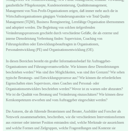
ganzheitliche Pflegekonzepte, Kundenorientierung, Qualitätsmanagement,
Management von Non-Profit-Organisationen zeigen, daß immer mehr auch die in
Wirtschaftsorganisationen gängigen Veränderungsansätze wie Total Quality
Management (TQM), Business Reengineering, Lernfähige Organisation übernommen
und adoptiert werden. Die Begleitung von solchen tiefgreifenden
Veränderungsprozessen geschieht durch verschiedene Gefäße, die als externe und
interne Dienstleistung Verbreitung finden: Supervision, Coaching von
Führungskräften oder Entwicklungsbeauftragten in Organisationen,
Personalentwicklung (PE) und Organisationsentwicklung (OE).
In diesen Bereichen besteht ein großer Informationsbedarf für Auftraggeber-
Organisationen und Führungsverantwortliche. Wie können diese Dienstleistungen
beschrieben werden? Was sind ihre Möglichkeiten, was sind ihre Grenzen? Wie sehen
typische Beratungs- und Entwicklungsprozesse aus? Wie können die erforderlichen
Eigenschaften eines Supervisors, eines Coaches und Personal- oder
Organisationsentwicklers beschrieben werden? Wovor ist zu warnen oder abzuraten?
Wie ist die Qualität von Beratung und Veränderung einzuschätzen? Wie können diese
Kernkompetenzen erworben und vom Auftraggeber eingeschätzt werden?
Die Autoren, die als führende Beraterinnen und Berater, Ausbilder und Forscher als
Netzwerk zusammenarbeiten, beschreiben, wie die verschiedenen Interventionsformen
aus externer oder interner Position entstanden sind, welche Merkmale sie auszeichnen
und welche Formen und Zielgruppen, welche Fragestellungen und Kontexte sie