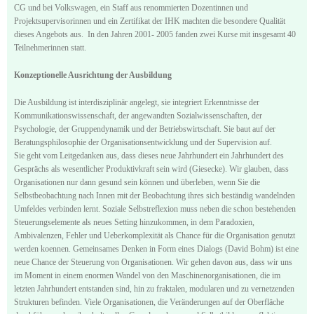
CG und bei Volkswagen, ein Staff aus renommierten Dozentinnen und
Projektsupervisorinnen und ein Zertifikat der IHK machten die besondere Qualität
dieses Angebots aus. In den Jahren 2001- 2005 fanden zwei Kurse mit insgesamt 40
Teilnehmerinnen statt.
Konzeptionelle Ausrichtung der Ausbildung
Die Ausbildung ist interdisziplinär angelegt, sie integriert Erkenntnisse der
Kommunikationswissenschaft, der angewandten Sozialwissenschaften, der
Psychologie, der Gruppendynamik und der Betriebswirtschaft. Sie baut auf der
Beratungsphilosophie der Organisationsentwicklung und der Supervision auf.
Sie geht vom Leitgedanken aus, dass dieses neue Jahrhundert ein Jahrhundert des
Gesprächs als wesentlicher Produktivkraft sein wird (Giesecke). Wir glauben, dass
Organisationen nur dann gesund sein können und überleben, wenn Sie die
Selbstbeobachtung nach Innen mit der Beobachtung ihres sich beständig wandelnden
Umfeldes verbinden lernt. Soziale Selbstreflexion muss neben die schon bestehenden
Steuerungselemente als neues Setting hinzukommen, in dem Paradoxien,
Ambivalenzen, Fehler und Ueberkomplexität als Chance für die Organisation genutzt
werden koennen. Gemeinsames Denken in Form eines Dialogs (David Bohm) ist eine
neue Chance der Steuerung von Organisationen. Wir gehen davon aus, dass wir uns
im Moment in einem enormen Wandel von den Maschinenorganisationen, die im
letzten Jahrhundert entstanden sind, hin zu fraktalen, modularen und zu vernetzenden
Strukturen befinden. Viele Organisationen, die Veränderungen auf der Oberfläche