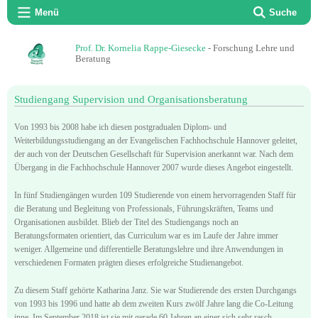
Menü
Suche
Prof. Dr. Kornelia Rappe-Giesecke
- Forschung Lehre und
Beratung
Studiengang Supervision und Organisationsberatung
Von 1993 bis 2008 habe ich diesen postgradualen Diplom- und
Weiterbildungsstudiengang an der Evangelischen Fachhochschule Hannover geleitet,
der auch von der Deutschen Gesellschaft für Supervision anerkannt war. Nach dem
Übergang in die Fachhochschule Hannover 2007 wurde dieses Angebot eingestellt.
In fünf Studiengängen wurden 109 Studierende von einem hervorragenden Staff für
die Beratung und Begleitung von Professionals, Führungskräften, Teams und
Organisationen ausbildet. Blieb der Titel des Studiengangs noch an
Beratungsformaten orientiert, das Curriculum war es im Laufe der Jahre immer
weniger. Allgemeine und differentielle Beratungslehre und ihre Anwendungen in
verschiedenen Formaten prägten dieses erfolgreiche Studienangebot.
Zu diesem Staff gehörte Katharina Janz. Sie war Studierende des ersten Durchgangs
von 1993 bis 1996 und hatte ab dem zweiten Kurs zwölf Jahre lang die Co-Leitung
inne. Im September 2018 ist sie mit gerade 60 Jahren an einer sich sehr rasch