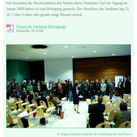
Wie beurteilen die Absolventinnen den Nutzen dieses Studiums? Auf der Tagung im
Januar 2009 haben wir eine Befragung gemacht. Der Abschluss des Studiums lag 13,
10, 7 oder 4 Jahre oder gerade einige Monate zurück.
Nutzen des Studiums (Befragung)
Dateigröße: 39,33 KB
K. Rappe-Giesecke moderiert die Aufstellung der fünf Kurse