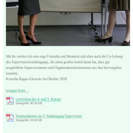
Mit ihr verliere ich eine enge Freundin und Beraterin und eben auch die Co-Leitung
des Supervisionsstudiengangs, die einen großen Anteil daran hat, dass gut
ausgebildete Supervisorinnen und Organisationsberaterinnen aus ihm hervorgehen
konnten.
Kornelia Rappe-Giesecke im Oktober 2018
weniger lesen ...
curriculum des 4. und 5. Kurses
Dateigröße: 80,36 KB
Seminarthemen im 5. Studiengang Supervision
Dateigröße: 68,68 KB