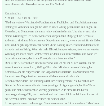
verschlimmernden Krankheit gestorben. Ein Nachruf:
Katharina Janz
* 09. 03. 1959 + 06. 09. 2018
"Und ein weiterer Wert ist, die Fundiertheit im Fachlichen und Flexibilität mit einer
Haltung zu verbinden. Ich glaube, dass es eine Haltung geben muss zu Dingen, zu
Menschen, zu Situationen, die muss relativ authentisch sein. Und das ist auch eine
meiner Grundlagen: Ich denke Menschen kriegen dann Dinge gut hin, wenn sie
authentisch sind, und Menschen tun Dinge immer nur so, wie sie zurzeit für sie lösbar
sind. Und es geht eigentlich eher darum, diese Lösung zu erweitern und daraus ziehe
ich auch meinen Erfolg. Wenn sie mehr Blickrichtungen kriegen, also wenn sie mehr
Wahlmöglichkeiten haben, welche Wahl sie dann auch immer treffen, und wenn ich
dazu beitragen kann, das ist ein Punkt, der sehr belohnend ist."
Dies ist ein Ausschnitt aus einem Interview, das ich mit ihr zu den Werten, die sie
leiten, ihren Karriereankern, 2007 geführt habe. Mit dieser inneren Haltung hat
Katharina Janz als Supervisorin und Organisationsberaterin, als Ausbilderin von
Supervisoren, Organisationsberatern und Managern und zuletzt als
Personalentwicklerin und Führungskraft ihre Arbeit gemacht. Sie hat sich in den
Dienst der Menschen und in den ihrer jeweiligen Aufgabe gestellt, hat ihre Werte
gelebt und sich selbst nicht so wichtig genommen. Alle diese Rollen hat sie
hervorragend ausgefüllt, hoch professionell und menschlich zugleich und immer mit
der Art von Humor, den man Mutterwitz nennen kann.
In gruppendynamisch schwierigen Situationen waren es Sätze wie diese: "Man kann