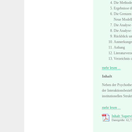
Die Methoden
Ergebnisse d
Die Grenzen 
Neue Modell
Die Analyse 
Die Analyse 
Rückblick u
Anmerkunge
Anhang
Literaturverz
Verzeichnis 
mehr lesen ...
Inhalt
Neben der Psychother
der Interaktionsbezi
institutionellen Stru
mehr lesen ...
Inhalt: Super
Dateigröße: 62,