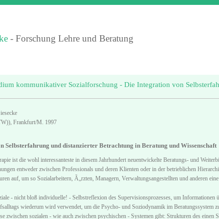
ke
- Forschung Lehre und Beratung
dium kommunikativer Sozialforschung - Die Integration von Selbsterfa
iesecke
W)), Frankfurt/M. 1997
on Selbsterfahrung und distanzierter Betrachtung in Beratung und Wissenschaft
apie ist die wohl interessanteste in diesem Jahrhundert neuentwickelte Beratungs- und Weiter
ehungen entweder zwischen Professionals und deren Klienten oder in der betrieblichen Hierar
kturen auf, um so Sozialarbeitern, Ã„rzten, Managern, Verwaltungsangestellten und anderen eine
oziale - nicht bloß individuelle! - Selbstreflexion des Supervisionsprozesses, um Informationen 
fsalltags wiederum wird verwendet, um die Psycho- und Soziodynamik im Beratungssystem zu v
e zwischen sozialen - wie auch zwischen psychischen - Systemen gibt: Strukturen des einen Sys