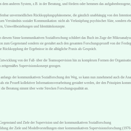
in dem anderen System, z.B. in der Beratung, und fördern oder hemmen das aufgabenbezogene, i
ffenbar unvermeidlichen Rückkopplungsphänomene, die gänzlich unabhängig von den Intentione
en Verständnis sozialer Kommunikation: nicht als Verknüpfung psychischer Akte, sondern eben
n, Umweltbeziehungen und Identitätskonzepte.
n diesem Sinne kommunikativen Sozialforschung schildert das Buch im Zuge der Mikroanalyse 
n zum Gegenstand sondern sie gestaltet auch den gesamten Forschungsprozeß von der Festleg
r Rückkopplung der Ergebnisse in die alltägliche Praxis als Gespräch.
Entwicklung von der Fall- über die Teamsupervision hin zu komplexen Formen der Organisation
 zeitgemäßes Supervisionskonzept gezogen.
 anfangs der kommunikativen Sozialforschung den Weg, so kann nun zunehmend auch die Anam
als ein Prozeß kollektiver Informationsverarbeitung gestaltet werden, der den Prinzipien kom
d die Beratung nimmt über weite Strecken Forschungsqualität an.
Gegenstand und Ziele der Supervision und der kommunikativen Sozialforschung
ldung der Ziele und Modellvorstellungen einer kommunikativen Supervisionsforschung (1976