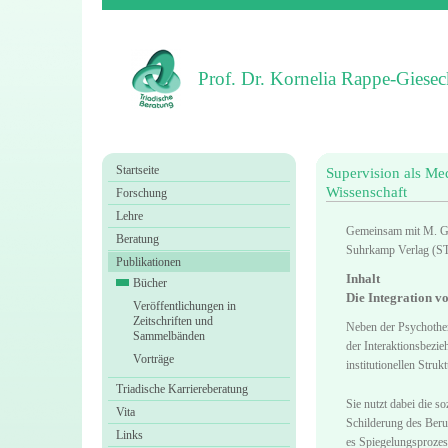
Prof. Dr. Kornelia Rappe-Giesec
Startseite
Supervision als Me
Wissenschaft
Forschung
Lehre
Gemeinsam mit M. G
Beratung
Suhrkamp Verlag (ST
Publikationen
Inhalt
Bücher
Die Integration v
Veröffentlichungen in
Zeitschriften und
Neben der Psychother
Sammelbänden
der Interaktionsbezi
Vorträge
institutionellen Stru
Triadische Karriereberatung
Sie nutzt dabei die s
Vita
Schilderung des Beru
Links
es Spiegelungsprozess