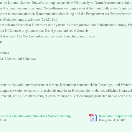
 der kommunikativen Sozialforschung: sequentielle Mikroanalyse, Normalformrekonstruktio
er Kommunikationsforschung: Normalformerwartungen über Ablauf und Setting von Supervisi
einer interaktionistischen Kommunikationsforschung und die Perspektiven der Systemtheorie:
e, Methoden und Ergebnisse (1982-1985)
der selbstreferentiellen Dimension des Systems: Selbstregulation und Selbstthematisierung (1
der Differenzierungsdimension: Das System und seine Umwelt
nd Ausblick: Die Wechselwirkungen zwischen Forschung und Praxis
n
eichnis
der Tabellen und Schemata
apie ist die wohl interessanteste in diesem Jahrhundert neuentwickelte Beratungs- und Weiter
ehungen entweder zwischen Professionals und deren Klienten oder in der betrieblichen Hierar
kturen auf, um so Sozialarbeitern, Ã„rzten, Managern, Verwaltungsangestellten und anderen eine
vision als Medium kommunikativer Sozialforschung
Rezension: Supervisio
73 KB
Dateigröße: 49,65 KB