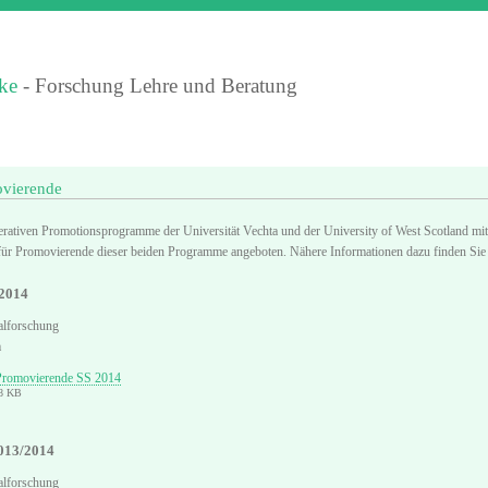
ke
- Forschung Lehre und Beratung
ovierende
ativen Promotionsprogramme der Universität Vechta und der University of West Scotland mit
für Promovierende dieser beiden Programme angeboten. Nähere Informationen dazu finden Sie
2014
alforschung
m
Promovierende SS 2014
58 KB
013/2014
alforschung