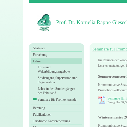
Prof. Dr. Kornelia Rappe-Giesec
Startseite
Seminare für Prom
Forschung
Im Rahmen der kooper
Lehre
Lehrveranstaltungen 
Fort- und
Weiterbildungsangebote
Sommersemester 
Studiengang Supervision und
Organisation
Kommunikative Sozi
Lehre in den Studiengängen
Promotionskolloqiu
der Fakultät 5
Seminare für 
Seminare für Promovierende
Dateigröße: 34,
Beratung
Publikationen
Wintersemester 2
Triadische Karriereberatung
Kommunikative Sozi