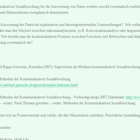
nikativen Sozialforschung für die Auswertung von Daten werden sowohl systematisch erarbe
und Masterarbeiten exemplarisch demonstriert.
e Auswertung der Daten bei explorativen und theoriegenerierenden Untersuchungen? Wie verhalt
ltet man den Wechsel zwischen mikronanalytischem (z.B. Konversationsanalyse oder linguist
Wie bezieht man die kommunikativen Prozesse zwischen Forschern und Beforschten und dieje
ung systematisch ein?
d Rappe-Giesecke, Kornelia (1997): Supervision als Medium kommunikativer Sozialforschung
Methoden der Kommunikativen Sozialforschung
w.michael-giesecke.de/giesecke/matrix/indexme.html
Methoden der Kommunikativen Sozialforschung - Vorlesungsskript 2007 Datenbank:
http://w
n – weiter: Nach Themen geordnet – weiter: Methoden der Kommunikativen Sozialforschung
htet sich an Promovierende und solche, die ihre Masterarbeit schreiben. Persönliche Anmeldung
stunden
09:00 bis 18:00 Uhr,