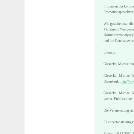
Prinzipien der kommu
Promotionsprojekten 
Wie gestaltet man di
Verfahren? Wie gesta
Normalformanalyse)? 
und die Datenauswert
Literatur:
Giesecke, Michael un
Giesecke, Michael: 
Datenbank:
http://ww
Giesecke, Michael: 
weiter: Publikatione
Die Veranstaltung ric
2 Lehrveranstaltungs
Freitag, 19.11.2010, 