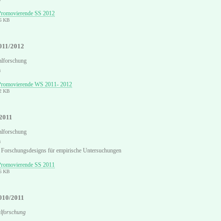
Promovierende SS 2012
86 KB
011/2012
alforschung
m
 Promovierende WS 2011- 2012
62 KB
2011
alforschung
m
 Forschungsdesigns für empirische Untersuchungen
Promovierende SS 2011
36 KB
010/2011
lforschung