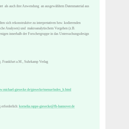
itet als auch ihre Anwendung an ausgewähltem Datenmaterial aus
en sich rekonstruktive zu interpretativen bzw. kodierenden
ische Analysen) und makroanalytischem Vorgehen (z.B.
nigen innerhalb der Forschergruppe in das Untersuchungsdesign
. Frankfurt a.M., Suhrkamp Verlag
ww.michael-giesecke.de/giesecke/menue/index_h.html
 erforderlich:
kornelia.rappe-giesecke@fh-hannover.de