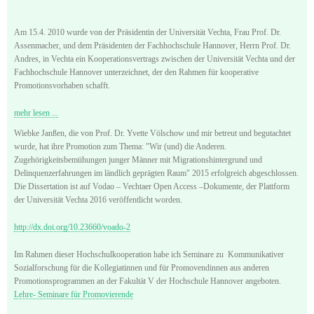
Am 15.4. 2010 wurde von der Präsidentin der Universität Vechta, Frau Prof. Dr.
Assenmacher, und dem Präsidenten der Fachhochschule Hannover, Herrn Prof. Dr.
Andres, in Vechta ein Kooperationsvertrags zwischen der Universität Vechta und der
Fachhochschule Hannover unterzeichnet, der den Rahmen für kooperative
Promotionsvorhaben schafft.
mehr lesen ...
Wiebke Janßen, die von Prof. Dr. Yvette Völschow und mir betreut und begutachtet
wurde, hat ihre Promotion zum Thema: "Wir (und) die Anderen.
Zugehörigkeitsbemühungen junger Männer mit Migrationshintergrund und
Delinquenzerfahrungen im ländlich geprägten Raum" 2015 erfolgreich abgeschlossen.
Die Dissertation ist auf Vodao – Vechtaer Open Access –Dokumente, der Plattform
der Universität Vechta 2016 veröffentlicht worden.
http://dx.doi.org/10.23660/voado-2
Im Rahmen dieser Hochschulkooperation habe ich Seminare zu Kommunikativer
Sozialforschung für die Kollegiatinnen und für Promovendinnen aus anderen
Promotionsprogrammen an der Fakultät V der Hochschule Hannover angeboten.
Lehre- Seminare für Promovierende