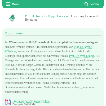
Menü
Suche
Prof. Dr. Kornelia Rappe-Giesecke
- Forschung Lehre und
Beratung
Promotionen
Im Wintersemester 2010/11 wurde ein interdisziplinäres Promotionskolleg mit
dem Schwerpunkt 'Person, Profession und Organisation' von
Prof. Dr. Yvette
Völschow
, Sozial- und Erziehungswissenschaften, Institut für soziale Arbeit,
Bildungs- und Sportwissenschaft der Universität Vechta,
Prof. Dr. Sven Litzcke
, HR
Management und Wirtschaftspsychologie, Fakultät IV der Hochschule Hannover und
Prof. Dr. Kornelia Rappe-Giesecke, Supervision und Beratung, Fakultät V der
Hochschule Hannover begründet. Bis zum meinem Ausscheiden aus der Hochschule
im Sommersemester 2014 war ich in der Leitung dieses Kollegs tätig. Im Rahmen
kooperativen Promotionsverfahren wurden Dissertationen von Fachhochschul- und
Universitätsabsolventinnen zum Thema Beratung Personal- und
Organisationsentwicklung betreut. Nachfolger ist ein neues Kolleg: „Empirische
Sicherheitsforschung"
Eröffnung des Promotionskollegs
Dateigröße: 266,33 KB