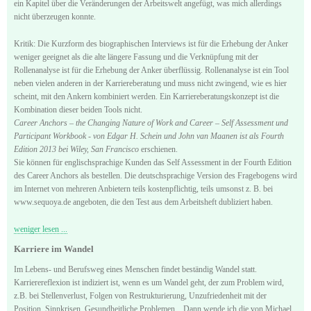
ein Kapitel über die Veränderungen der Arbeitswelt angefügt, was mich allerdings
nicht überzeugen konnte.
Kritik: Die Kurzform des biographischen Interviews ist für die Erhebung der Anker
weniger geeignet als die alte längere Fassung und die Verknüpfung mit der
Rollenanalyse ist für die Erhebung der Anker überflüssig. Rollenanalyse ist ein Tool
neben vielen anderen in der Karriereberatung und muss nicht zwingend, wie es hier
scheint, mit den Ankern kombiniert werden. Ein Karriereberatungskonzept ist die
Kombination dieser beiden Tools nicht.
Career Anchors ‒ the Changing Nature of Work and Career ‒ Self Assessment und
Participant Workbook - von Edgar H. Schein und John van Maanen ist als Fourth
Edition 2013 bei Wiley, San Francisco
erschienen.
Sie können für englischsprachige Kunden das Self Assessment in der Fourth Edition
des Career Anchors als bestellen. Die deutschsprachige Version des Fragebogens wird
im Internet von mehreren Anbietern teils kostenpflichtig, teils umsonst z. B. bei
www.sequoya.de angeboten, die den Test aus dem Arbeitsheft dubliziert haben.
weniger lesen ...
Karriere im Wandel
Im Lebens- und Berufsweg eines Menschen findet beständig Wandel statt.
Karrierereflexion ist indiziert ist, wenn es um Wandel geht, der zum Problem wird,
z.B. bei Stellenverlust, Folgen von Restrukturierung, Unzufriedenheit mit der
Position, Sinnkrisen, Gesundheitliche Problemen... Dann wende ich die von Michael