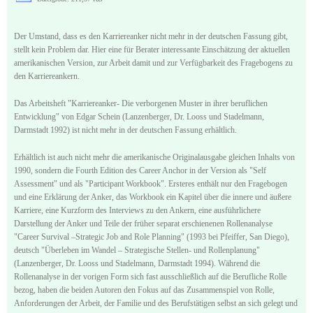
Der Umstand, dass es den Karriereanker nicht mehr in der deutschen Fassung gibt,
stellt kein Problem dar. Hier eine für Berater interessante Einschätzung der aktuellen
amerikanischen Version, zur Arbeit damit und zur Verfügbarkeit des Fragebogens zu
den Karriereankern.
Das Arbeitsheft "Karriereanker- Die verborgenen Muster in ihrer beruflichen
Entwicklung" von Edgar Schein (Lanzenberger, Dr. Looss und Stadelmann,
Darmstadt 1992) ist nicht mehr in der deutschen Fassung erhältlich.
Erhältlich ist auch nicht mehr die amerikanische Originalausgabe gleichen Inhalts von
1990, sondern die Fourth Edition des Career Anchor in der Version als "Self
Assessment" und als "Participant Workbook". Ersteres enthält nur den Fragebogen
und eine Erklärung der Anker, das Workbook ein Kapitel über die innere und äußere
Karriere, eine Kurzform des Interviews zu den Ankern, eine ausführlichere
Darstellung der Anker und Teile der früher separat erschienenen Rollenanalyse
"Career Survival ‒Strategic Job and Role Planning" (1993 bei Pfeiffer, San Diego),
deutsch "Überleben im Wandel ‒ Strategische Stellen- und Rollenplanung"
(Lanzenberger, Dr. Looss und Stadelmann, Darmstadt 1994). Während die
Rollenanalyse in der vorigen Form sich fast ausschließlich auf die Berufliche Rolle
bezog, haben die beiden Autoren den Fokus auf das Zusammenspiel von Rolle,
Anforderungen der Arbeit, der Familie und des Berufstätigen selbst an sich gelegt und