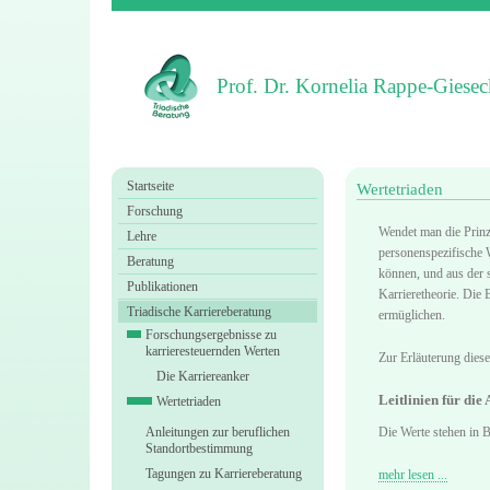
Prof. Dr. Kornelia Rappe-Giesec
Startseite
Wertetriaden
Forschung
Wendet man die Prinz
Lehre
personenspezifische W
Beratung
können, und aus der s
Publikationen
Karrieretheorie. Die
Triadische Karriereberatung
ermüglichen.
Forschungsergebnisse zu
karrieresteuernden Werten
Zur Erläuterung dies
Die Karriereanker
Leitlinien für die
Wertetriaden
Anleitungen zur beruflichen
Die Werte stehen in 
Standortbestimmung
Tagungen zu Karriereberatung
mehr lesen ...