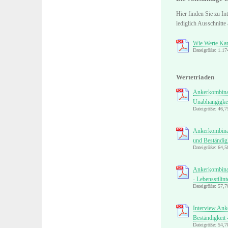
Hier finden Sie zu In
lediglich Ausschnitte
Wie Werte Karr
Dateigröße: 1.1
Wertetriaden
Ankerkombinat
Unabhängigkei
Dateigröße: 46,
Ankerkombinati
und Beständig
Dateigröße: 64,
Ankerkombinat
- Lebensstilint
Dateigröße: 57,
Interview Ank
Beständigkeit 
Dateigröße: 54,