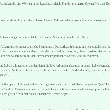
htigkeit der drei Werte ist in der Regel nicht gleich. Kunden prämieren oft einen Wert auf Ko
Anker ist abhängig von Lebensphasen, äußeren Rahmenbedingungen und inneren Zuständen.
 Entscheidungsprobleme entstehen oft aus der Spannung zwischen den Werten.
Ankern gibt es immer natürliche Spannungen. Die störkste Spannung entsteht zwischen den A
flichen Situationen dem Kunden schwer die Entscheidung zu treffen, ob der Karriere oder der 
 um eine weitere Stufe auf der unternehmensspezifischen Karriereleiter zu erklimmen.
nd Lebensstilintegration werden durch die Idee verbunden, dass man in beiden Lebensbereiche
enst an der Sache sowohl im Privaten als auch im Beruflichen überhandnimmt, dann entsteht ei
en will.
iche Kompetenz können in Widerspruch geraten, wenn zum Erhalt des Arbeitsplatzes Qualifikat
Zone' und das Betreten von unsicherem, unbekanntem Terrain, was dem Fachanker prinzipiell nic
erloren gehen, wenn man sich auf unsicheres Terrain begibt.