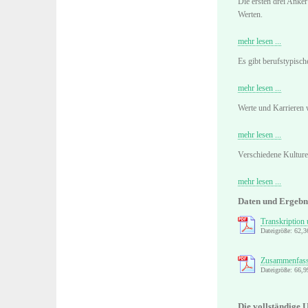
Die ersten drei Anker
Werten.
mehr lesen ...
Es gibt berufstypisc
mehr lesen ...
Werte und Karrieren 
mehr lesen ...
Verschiedene Kulturen
mehr lesen ...
Daten und Ergebn
Transkription
Dateigröße: 62,
Zusammenfas
Dateigröße: 66,
Die vollständige 