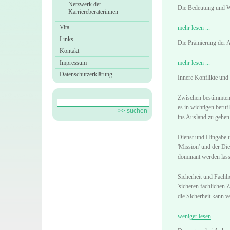
Netzwerk der
Die Bedeutung und Wic
Karriereberaterinnen
Vita
mehr lesen ...
Links
Die Prämierung der 
Kontakt
Impressum
mehr lesen ...
Datenschutzerklärung
Innere Konflikte und
Zwischen bestimmten 
es in wichtigen beru
ins Ausland zu gehen,
Dienst und Hingabe u
'Mission' und der Di
dominant werden lass
Sicherheit und Fachl
'sicheren fachlichen 
die Sicherheit kann v
weniger lesen ...