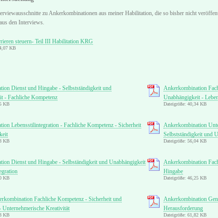
terviewausschnitte zu Ankerkombinationen aus meiner Habilitation, die so bisher nicht veröffen
 aus den Interviews.
ieren steuern- Teil III Habilitation KRG
74,07 KB
ion Dienst und Hingabe - Selbstständigkeit und
Ankerkombination Fach
t - Fachliche Kompetenz
Unabhängigkeit - Lebens
75 KB
Dateigröße: 40,34 KB
on Lebensstilintegration - Fachliche Kompetenz - Sicherheit
Ankerkombination Unter
keit
Selbstständigkeit und 
58 KB
Dateigröße: 56,04 KB
ion Dienst und Hingabe - Selbständigkeit und Unabhängigkeit
Ankerkombination Fachl
egration
Hingabe
70 KB
Dateigröße: 46,25 KB
erkombination Fachliche Kompetenz - Sicherheit und
Ankerkombination Gener
- Unternehmerische Kreativität
Herausforderung
78 KB
Dateigröße: 61,82 KB