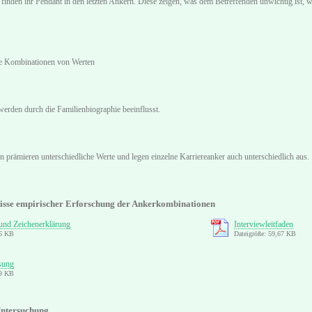
 finden ihr Pendant in den letzten Ankern. Diese zeigen, was dem Betreffenden unwichtig ist, w
he Kombinationen von Werten
werden durch die Familienbiographie beeinflusst.
 prämieren unterschiedliche Werte und legen einzelne Karriereanker auch unterschiedlich aus.
isse empirischer Erforschung der Ankerkombinationen
 und Zeichenerklärung
Interviewleitfaden
36 KB
Dateigröße: 59,67 KB
sung
99 KB
Untersuchung