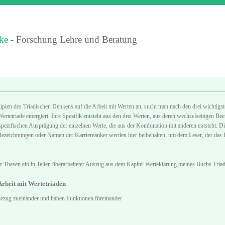
ke
- Forschung Lehre und Beratung
ipien des Triadischen Denkens auf die Arbeit mit Werten an, sucht man nach den drei wichtigs
ertetriade emergiert. Ihre Spezifik entsteht aus den drei Werten, aus deren wechselseitigen B
pezifischen Ausprägung der einzelnen Werte, die aus der Kombination mit anderen entsteht. Die W
 Bezeichnungen oder Namen der Karriereanker werden hier beibehalten, um dem Leser, der das K
er Thesen ein in Teilen überarbeiteter Auszug aus dem Kapitel Werteklärung meines Buchs Tri
 Arbeit mit Wertetriaden
Bezug zueinander und haben Funktionen füreinander